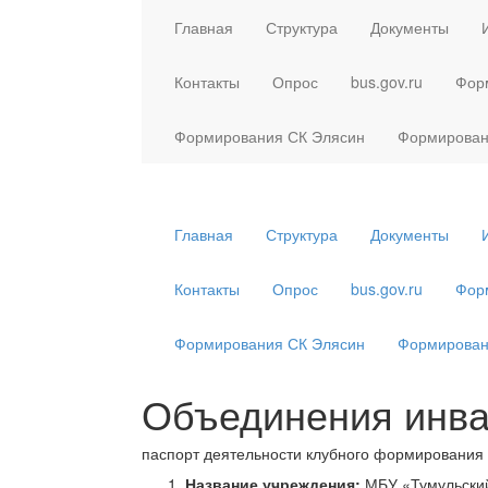
Главная
Структура
Документы
Контакты
Опрос
bus.gov.ru
Фор
Формирования СК Элясин
Формирован
Главная
Структура
Документы
Контакты
Опрос
bus.gov.ru
Фор
Формирования СК Элясин
Формирован
Объединения инва
паспорт деятельности клубного формирования
Название учреждения:
МБУ «Тумульски