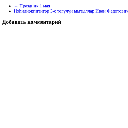
← Праздник 1 мая
Нэһилиэкпитигэр 3-с төгүлүн ыытыллар Иван Федотович
Добавить комментарий