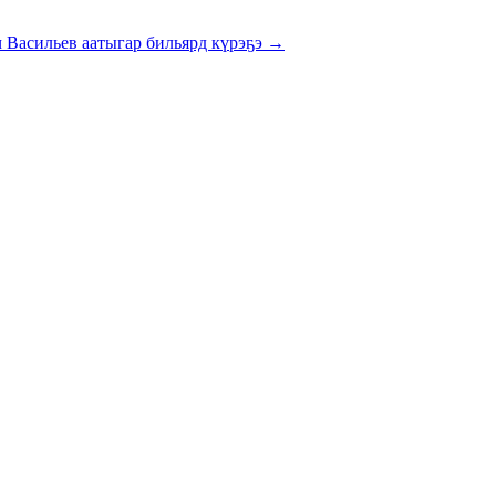
 Васильев аатыгар бильярд күрэҕэ →