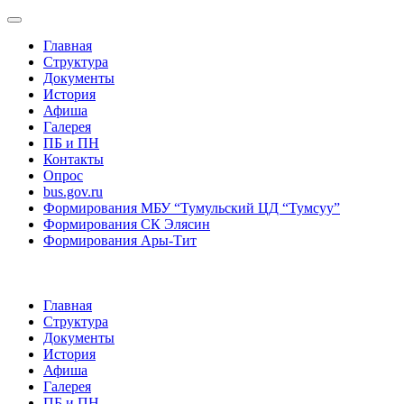
Главная
Структура
Документы
История
Афиша
Галерея
ПБ и ПН
Контакты
Опрос
bus.gov.ru
Формирования МБУ “Тумульский ЦД “Тумсуу”
Формирования СК Элясин
Формирования Ары-Тит
Главная
Структура
Документы
История
Афиша
Галерея
ПБ и ПН