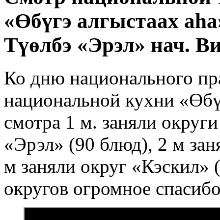
«Өбүгэ алгыстаах аһа
Түөлбэ «Эрэл» нач. В
Ко дню национального пр
национальной кухни «Өбүг
смотра 1 м. заняли округ
«Эрэл» (90 блюд), 2 м зан
м заняли округ «Кэскил» 
округов огромное спасибо