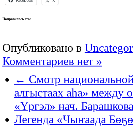
Facebook
X
Понравилось это:
Опубликовано в
Uncategor
Комментариев нет »
← Смотр национальной
алгыстаах аһа» между о
«Үргэл» нач. Барашкова
Легенда «Чыҥаада Бөҕө