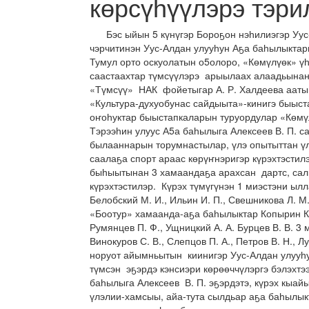
көрсүһүүлэрэ тэри
Бэс ыйын 5 күнүгэр Бороҕон нэһилиэгэр Уус-
чэрчитинэн Уус-Алдан улууһун Аҕа баһылыктар
Тумул орто оскуолатын о5олоро, «Көмүлүөк» үһ
саастаахтар түмсүүлэрэ арыылаах алаадьынан
«Түмсүү» НАК фойетыгар А. Р. Халдеева аатын
«Культура-духуобунас сайдыыта»-кинигэ быыст
оҥоһуктар быыстапкаларын туруордулар «Көмү
Тэрээһин улуус А5а баһылыга Алексеев В. П. 
былааннарын торумнастылар, үлэ опытыттан үл
саалаҕа спорт араас көрүҥнэригэр күрэхтэстил
быһыытынан 3 хамаандаҕа арахсан дартс, сал
күрэхтэстилэр. Күрэх түмүгүнэн 1 миэстэни ыл
Белобский М. И., Ильин И. П., Свешникова Л. М.,
«Боотур» хамаанда-аҕа баһылыктар Копырин К. 
Румянцев П. Ф., Ущницкий А. А. Бурцев В. В. 3
Винокуров С. В., Слепцов П. А., Петров В. Н., Л
норуот айымньытын киинигэр Уус-Алдан улууһ
түмсэн эҕэрдэ кэнсиэри көрөөччүлэргэ бэлэхтэ
баһылыга Алексеев В. П. эҕэрдэтэ, күрэх кыа
үлэлии-хамсыы, айа-тута сылдьар аҕа баһылык