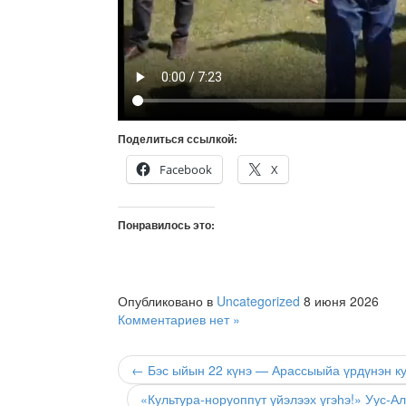
Поделиться ссылкой:
Facebook
X
Понравилось это:
Опубликовано в
Uncategorized
8 июня 2026
Комментариев нет »
← Бэс ыйын 22 күнэ — Арассыыйа үрдүнэн кут
«Культура-норуоппут үйэлээх үгэһэ!» Уус-