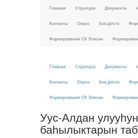
Главная
Структура
Документы
Контакты
Опрос
bus.gov.ru
Фор
Формирования СК Элясин
Формирован
Главная
Структура
Документы
Контакты
Опрос
bus.gov.ru
Фор
Формирования СК Элясин
Формирован
Уус-Алдан улууһун
баһылыктарын та