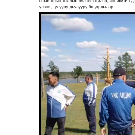
ытыстарын тыаһын бэлэхтээтилэр, инникитин да
үлэни, тулууру-дьулууру баҕардылар.