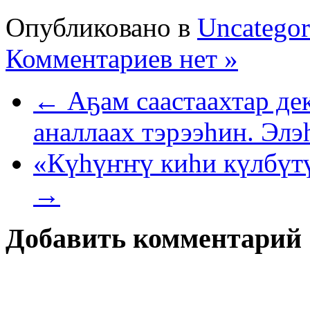
Опубликовано в
Uncategor
Комментариев нет »
← Аҕам саастаахтар де
аналлаах тэрээһин. Элэ
«Күһүҥҥү киһи күлбүт
→
Добавить комментарий