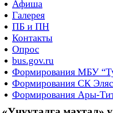
Афиша
Галерея
ПБ и ПН
Контакты
Опрос
bus.gov.ru
Формирования МБУ “Т
Формирования СК Эля
Формирования Ары-Ти
«Учууталга махтал» у