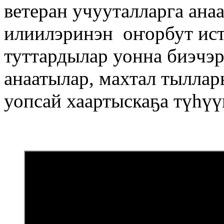
ветеран учууталларга ана
илиилэринэн оҥорбут ист
туттардылар уонна биэчэр
анаатылар, махтал тыллар
уопсай хаартыскаҕа түһү