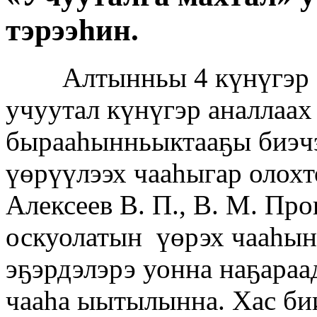
тэрээһин.
Алтынньы 4 күнүгэр «Т
учуутал күнүгэр аналлаах
бырааһынньыктааҕы биэчэ
үөрүүлээх чааһыгар олохт
Алексеев В. П., В. М. Пр
оскуолатын үөрэх чааһын 
эҕэрдэлэрэ уонна наҕара
чааһа ыытылынна. Хас би