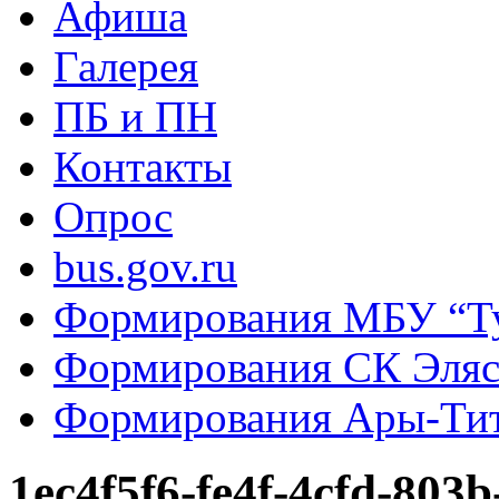
Афиша
Галерея
ПБ и ПН
Контакты
Опрос
bus.gov.ru
Формирования МБУ “Т
Формирования СК Эля
Формирования Ары-Ти
1ec4f5f6-fe4f-4cfd-803