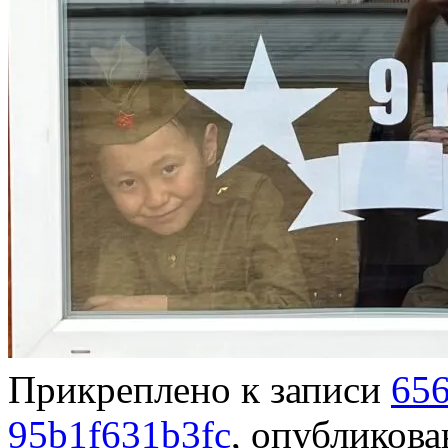
Прикреплено к записи
656
95b1f631b3fc
, опубликов