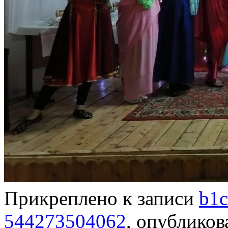
Прикреплено к записи
b1c
544273504062
, опублико