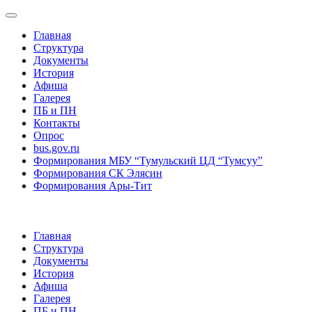
Главная
Структура
Документы
История
Афиша
Галерея
ПБ и ПН
Контакты
Опрос
bus.gov.ru
Формирования МБУ “Тумульский ЦД “Тумсуу”
Формирования СК Элясин
Формирования Ары-Тит
Главная
Структура
Документы
История
Афиша
Галерея
ПБ и ПН