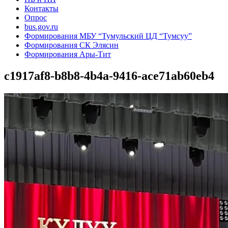
Контакты
Опрос
bus.gov.ru
Формирования МБУ “Тумульский ЦД “Тумсуу”
Формирования СК Элясин
Формирования Ары-Тит
c1917af8-b8b8-4b4a-9416-ace71ab60eb4