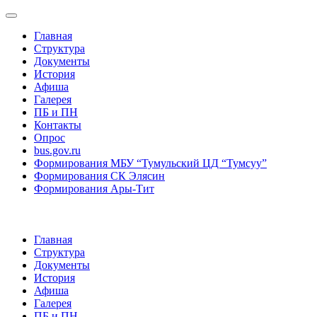
Главная
Структура
Документы
История
Афиша
Галерея
ПБ и ПН
Контакты
Опрос
bus.gov.ru
Формирования МБУ “Тумульский ЦД “Тумсуу”
Формирования СК Элясин
Формирования Ары-Тит
Главная
Структура
Документы
История
Афиша
Галерея
ПБ и ПН