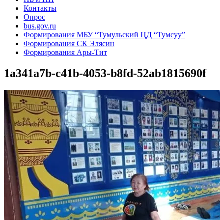
Контакты
Опрос
bus.gov.ru
Формирования МБУ “Тумульский ЦД “Тумсуу”
Формирования СК Элясин
Формирования Ары-Тит
1a341a7b-c41b-4053-b8fd-52ab1815690f