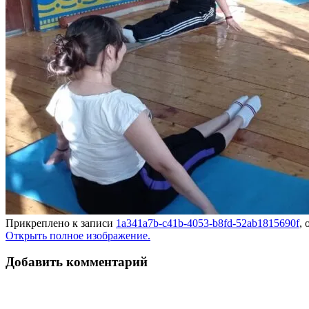
Прикреплено к записи
1a341a7b-c41b-4053-b8fd-52ab1815690f
,
Открыть полное изображение.
Добавить комментарий