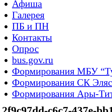
Афиша
Галерея
ПБ и ПН
Контакты
Опрос
bus.gov.ru
Формирования МБУ “Т
Формирования СК Эля
Формирования Ары-Ти
2f9c97dd-c6c7-437e-bb