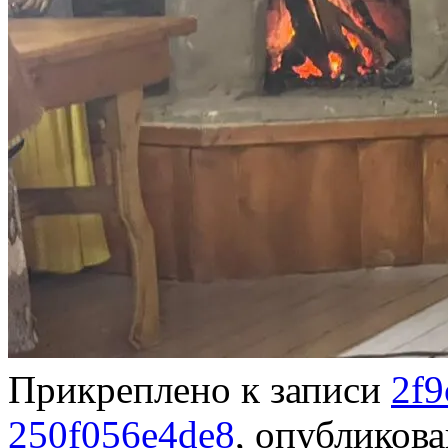
Прикреплено к записи
2f9
250f056e4de8
, опубликов