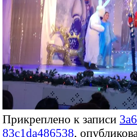
Прикреплено к записи
3a6
83c1da486538
, опублико