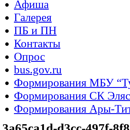
Афиша
Галерея
ПБ и ПН
Контакты
Опрос
bus.gov.ru
Формирования МБУ “Т
Формирования СК Эля
Формирования Ары-Ти
3a65ca1d-d3cc-497f-8f