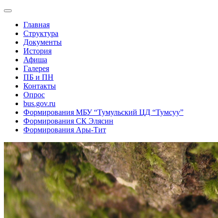
Главная
Структура
Документы
История
Афиша
Галерея
ПБ и ПН
Контакты
Опрос
bus.gov.ru
Формирования МБУ “Тумульский ЦД “Тумсуу”
Формирования СК Элясин
Формирования Ары-Тит