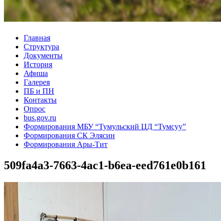
Главная
Структура
Документы
История
Афиша
Галерея
ПБ и ПН
Контакты
Опрос
bus.gov.ru
Формирования МБУ “Тумульский ЦД “Тумсуу”
Формирования СК Элясин
Формирования Ары-Тит
509fa4a3-7663-4ac1-b6ea-eed761e0b161