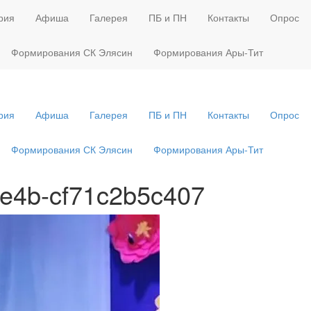
рия
Афиша
Галерея
ПБ и ПН
Контакты
Опрос
Формирования СК Элясин
Формирования Ары-Тит
рия
Афиша
Галерея
ПБ и ПН
Контакты
Опрос
Формирования СК Элясин
Формирования Ары-Тит
8e4b-cf71c2b5c407