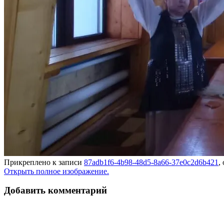
Прикреплено к записи
87adb1f6-4b98-48d5-8a66-37e0c2d6b421
,
Открыть полное изображение.
Добавить комментарий