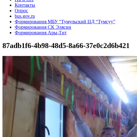
Контакты
Опрос
bus.gov.ru
Формирования МБУ “Тумульский ЦД “Тумсуу”
Формирования СК Элясин
Формирования Ары-Тит
87adb1f6-4b98-48d5-8a66-37e0c2d6b421