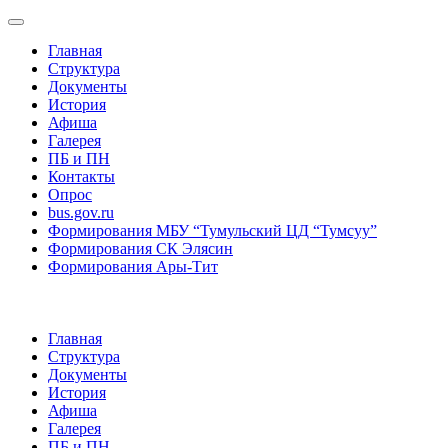
Главная
Структура
Документы
История
Афиша
Галерея
ПБ и ПН
Контакты
Опрос
bus.gov.ru
Формирования МБУ “Тумульский ЦД “Тумсуу”
Формирования СК Элясин
Формирования Ары-Тит
Главная
Структура
Документы
История
Афиша
Галерея
ПБ и ПН