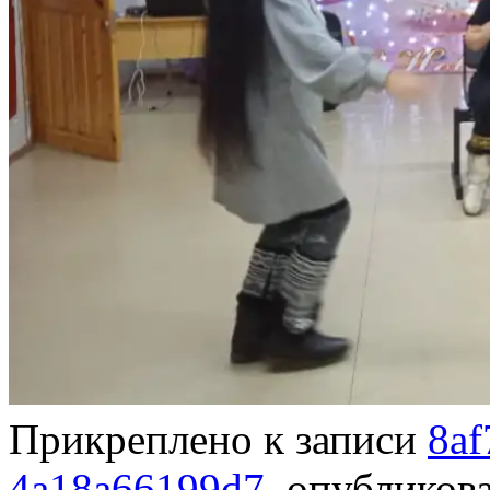
Прикреплено к записи
8af
4a18a66199d7
, опублико