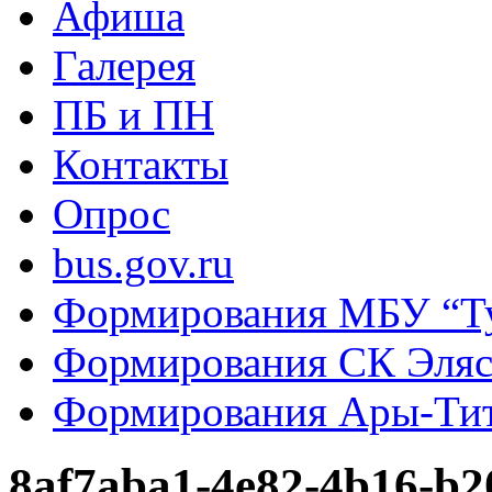
Афиша
Галерея
ПБ и ПН
Контакты
Опрос
bus.gov.ru
Формирования МБУ “Т
Формирования СК Эля
Формирования Ары-Ти
8af7aba1-4e82-4b16-b2