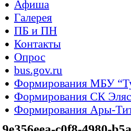
Афиша
Галерея
ПБ и ПН
Контакты
Опрос
bus.gov.ru
Формирования МБУ “Т
Формирования СК Эля
Формирования Ары-Ти
9e356eea-c0f8-4980-b5