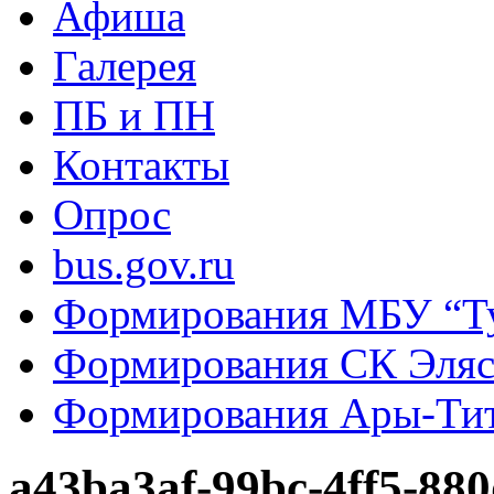
Афиша
Галерея
ПБ и ПН
Контакты
Опрос
bus.gov.ru
Формирования МБУ “Т
Формирования СК Эля
Формирования Ары-Ти
a43ba3af-99bc-4ff5-88