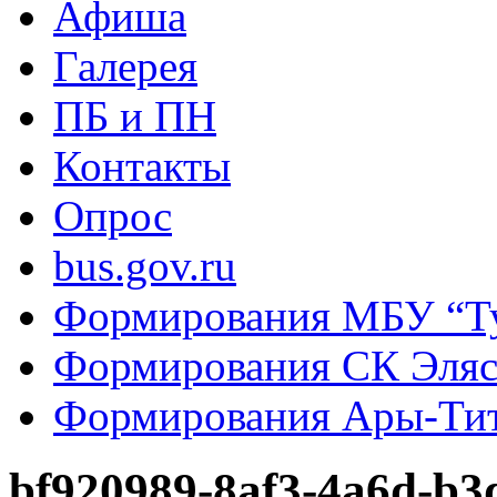
Афиша
Галерея
ПБ и ПН
Контакты
Опрос
bus.gov.ru
Формирования МБУ “Т
Формирования СК Эля
Формирования Ары-Ти
bf920989-8af3-4a6d-b3