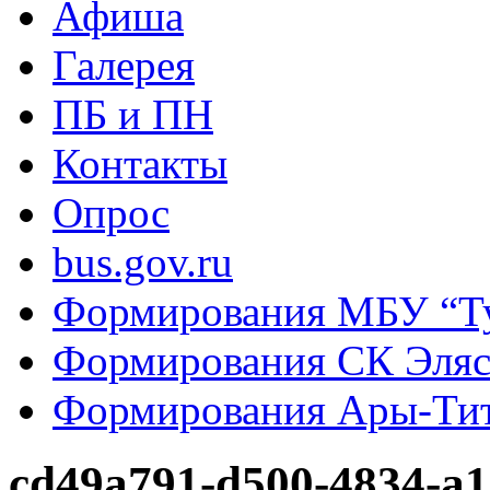
Афиша
Галерея
ПБ и ПН
Контакты
Опрос
bus.gov.ru
Формирования МБУ “Т
Формирования СК Эля
Формирования Ары-Ти
cd49a791-d500-4834-a