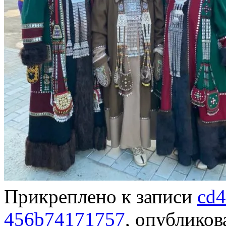
Прикреплено к записи
cd4
456b74171757
, опублико