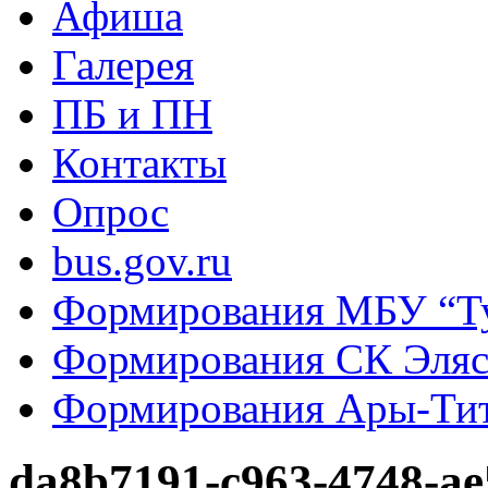
Афиша
Галерея
ПБ и ПН
Контакты
Опрос
bus.gov.ru
Формирования МБУ “Т
Формирования СК Эля
Формирования Ары-Ти
da8b7191-c963-4748-ae