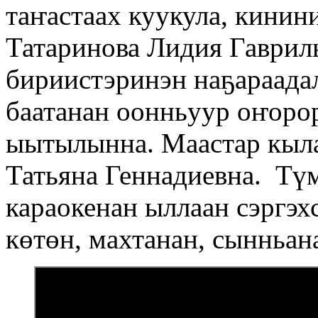
таҥастаах куукула, кинини
Татаринова Лидия Гаврил
бириистэринэн наҕараада
баатанан оонньуур оҥорор
ыытылынна. Маастар кыла
Татьяна Геннадиевна. Түм
караокенан ыллаан сэргэх
көтөн, махтанан, сынньан