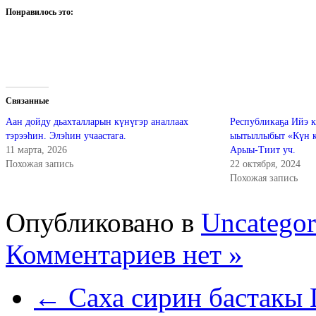
Понравилось это:
Связанные
Аан дойду дьахталларын күнүгэр аналлаах
Республикаҕа Ийэ 
тэрээһин. Элэһин учаастага.
ыытыллыбыт «Күн к
11 марта, 2026
Арыы-Тиит уч.
Похожая запись
22 октября, 2024
Похожая запись
Опубликовано в
Uncategor
Комментариев нет »
← Саха сирин бастакы 