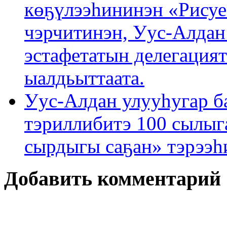
көҕүлээһининэн «Рисуе
чэрчитинэн, Уус-Алдан
эстафетатын делегация
ыалдьыттаата.
Уус-Алдан улууһугар б
тэриллибитэ 100 сылыга
сырдыгы саҕан» тэрээһ
Добавить комментарий