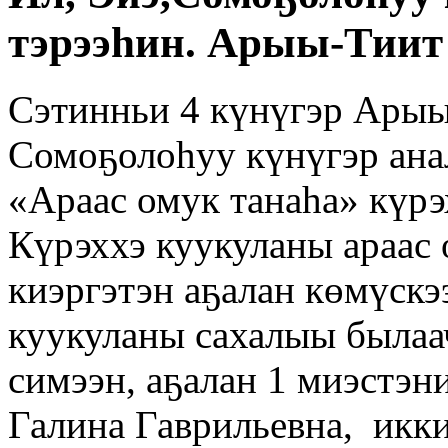
тэрээһин. Арыы-Тиит 
Сэтинньи 4 күнүгэр Арыы-
Сомоҕолоһуу күнүгэр ана
«Араас омук танаһа» күрэ
Күрэххэ куукуланы араас
киэргэтэн аҕалан көмүскэ
куукуланы сахалыы былаа
симээн, аҕалан 1 миэстэ
Галина Гаврильевна, икк