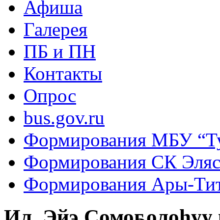
Афиша
Галерея
ПБ и ПН
Контакты
Опрос
bus.gov.ru
Формирования МБУ “Т
Формирования СК Эля
Формирования Ары-Ти
Ил, Эйэ,Сомоҕолоһуу 