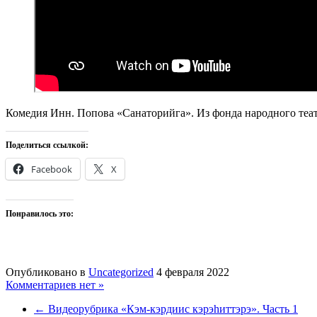
Комедия Инн. Попова «Санаторийга». Из фонда народного теа
Поделиться ссылкой:
Facebook
X
Понравилось это:
Опубликовано в
Uncategorized
4 февраля 2022
Комментариев нет »
← Видеорубрика «Кэм-кэрдиис кэрэһиттэрэ». Часть 1