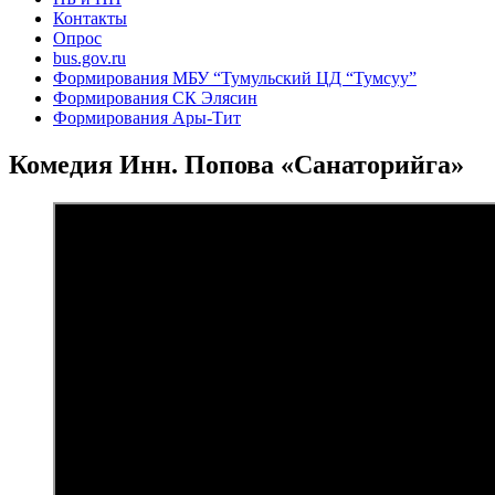
Контакты
Опрос
bus.gov.ru
Формирования МБУ “Тумульский ЦД “Тумсуу”
Формирования СК Элясин
Формирования Ары-Тит
Комедия Инн. Попова «Санаторийга»