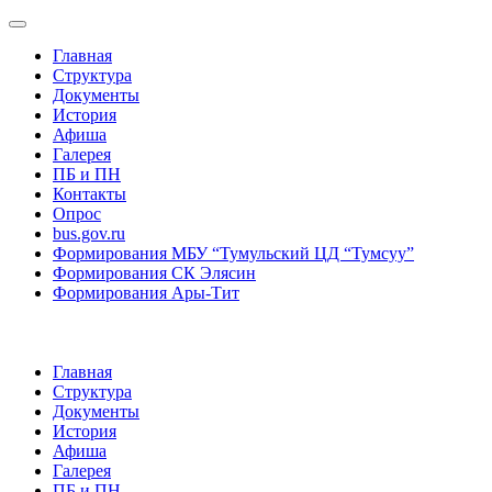
Главная
Структура
Документы
История
Афиша
Галерея
ПБ и ПН
Контакты
Опрос
bus.gov.ru
Формирования МБУ “Тумульский ЦД “Тумсуу”
Формирования СК Элясин
Формирования Ары-Тит
Главная
Структура
Документы
История
Афиша
Галерея
ПБ и ПН