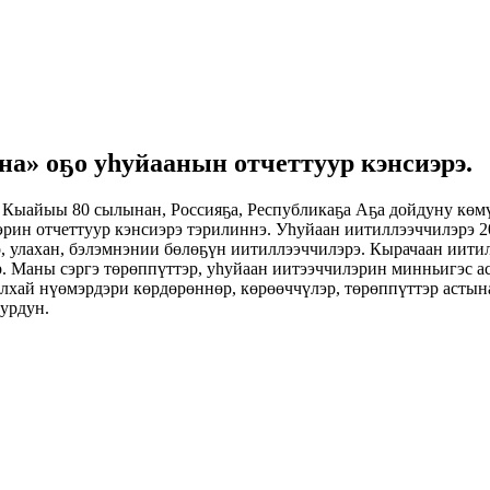
на» оҕо уһуйаанын отчеттуур кэнсиэрэ.
ыайыы 80 сылынан, Россияҕа, Республикаҕа Аҕа дойдуну көмүс
рин отчеттуур кэнсиэрэ тэрилиннэ. Уһуйаан иитиллээччилэрэ 2
 улахан, бэлэмнэнии бөлөҕүн иитиллээччилэрэ. Кырачаан иитил
. Маны сэргэ төрөппүттэр, уһуйаан иитээччилэрин минньигэс а
ҕылхай нүөмэрдэри көрдөрөннөр, көрөөччүлэр, төрөппүттэр аст
турдун.