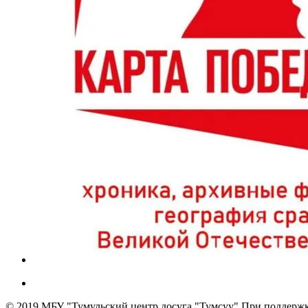
© 2019 МБУ "Тумульский центр досуга "Тумсуу" При поддержк