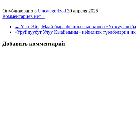
Опубликовано в
Uncategorized
30 апреля 2025
Комментариев нет »
← Үлэ, Эйэ, Маай бырааһынньыгын көрсө «Үҥкүү алыбар
«Уруйдуубут Улуу Кыайыыны» нэһилиэк түөлбэлэрин икк
Добавить комментарий