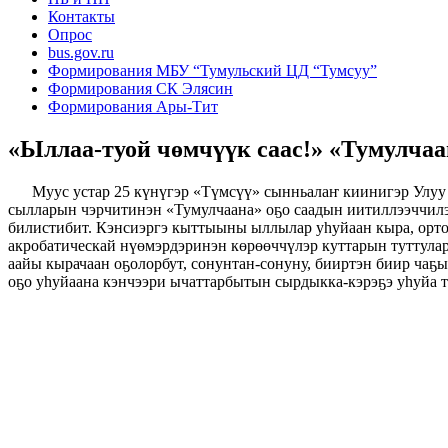
Контакты
Опрос
bus.gov.ru
Формирования МБУ “Тумульский ЦД “Тумсуу”
Формирования СК Элясин
Формирования Ары-Тит
«Ыллаа-туой чөмчүүк саас!» «Тумулчаа
Муус устар 25 күнүгэр «Түмсүү» сынньалаҥ киинигэр Улуу К
сылларын чэрчитинэн «Тумулчаана» оҕо саадын иитиллээччилэ
билистибит. Кэнсиэргэ кыттыыны ыллылар уһуйаан кыра, орто,
акробатическай нүөмэрдэринэн көрөөччүлэр куттарын туттулар
аайы кырачаан оҕолорбут, сонунтан-сонуну, бииртэн биир ча
оҕо уһуйаана кэнчээри ычаттарбытын сырдыкка-кэрэҕэ уһуйа 