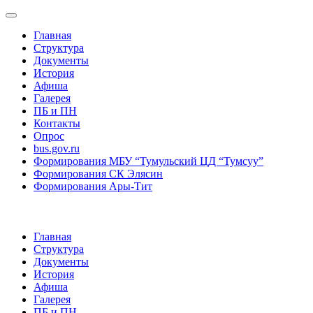
Главная
Структура
Документы
История
Афиша
Галерея
ПБ и ПН
Контакты
Опрос
bus.gov.ru
Формирования МБУ “Тумульский ЦД “Тумсуу”
Формирования СК Элясин
Формирования Ары-Тит
Главная
Структура
Документы
История
Афиша
Галерея
ПБ и ПН