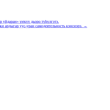
 уйдаран» үҥкүү дьоро түһүлгэтэ.
и ардыгар уус-уран самодеятельность кэнсиэрэ. →