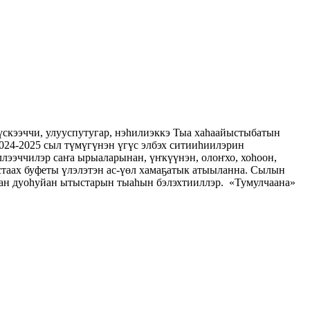
кээччи, улууспутугар, нэһилиэккэ Тыа хаһаайыстыбатын
024-2025 сыл түмүгүнэн үгүс элбэх ситииһиилэрин
лээччилэр саҥа ырыаларынан, үҥкүүнэн, олоҥхо, хоһоон,
стаах буфеты үлэлэтэн ас-үөл хамаҕатык атыыланна. Сылын
ынан дуоһуйан ытыстарын тыаһын бэлэхтииллэр. «Тумулчаана»