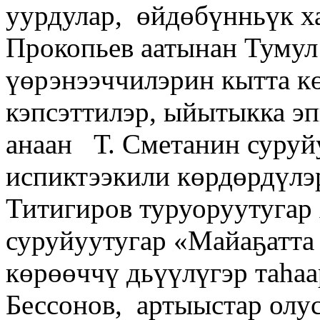
уурдулар, өйдөбүнньүк ха
Прокопьев аатынан Тумул
үөрэнээччилэрин кытта к
кэпсэттилэр, ыйытыкка эп
анаан Т. Сметанин суруй
испиктээкили көрдөрдүлэ
Титигиров туруоруутугар
суруйуутугар «Майаҕатта
көрөөччү дьүүлүгэр таһаа
Бессонов, артыыстар олус