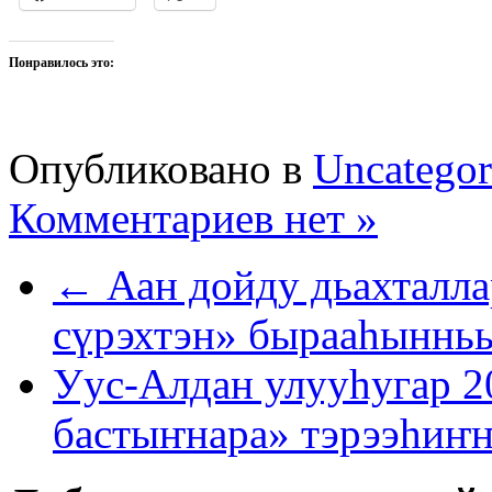
Понравилось это:
Опубликовано в
Uncategor
Комментариев нет »
← Аан дойду дьахталл
сүрэхтэн» бырааһынньы
Уус-Алдан улууһугар 2
бастыҥнара» тэрээһиҥ