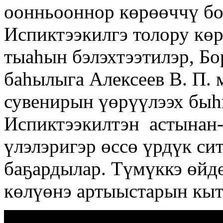
оонньооннор көрөөччү бо
Испиктээкилгэ толору кө
тыаһын бэлэхтээтилэр, Бо
баһылыга Алексеев В. П. 
сувенирын үөрүүлээх быһ
Испиктээкилтэн астынан-
үлэлэригэр өссө үрдүк си
баҕардылар. Түмүккэ өйд
көлүөнэ артыыстарын кытт