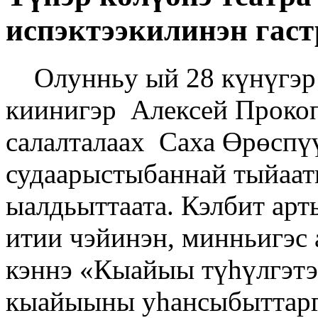
испэктээкилинэн гаст
Олунньу ый 28 күнүгэр
киинигэр Алексей Прокоп
салалталаах Саха Өрөспү
судаарыстыбаннай тыйаат
ыалдьыттаата. Кэлбит арт
итии чэйинэн, минньигэс 
кэннэ «Кыайыы түһүлгэтэ
кыайыыны уһансыбыттарг