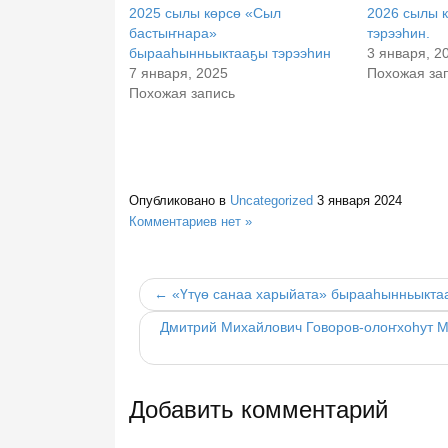
2025 сылы көрсө «Сыл
2026 сылы к
баcтыҥнара»
тэрээһин.
бырааһынньыктааҕы тэрээһин
3 января, 2
7 января, 2025
Похожая за
Похожая запись
Опубликовано в
Uncategorized
3 января 2024
Комментариев нет »
← «Үтүө санаа харыйата» бырааһынньыктаа
Дмитрий Михайлович Говоров-олоҥхоһут М
Добавить комментарий