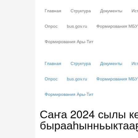
Главная
Структура
Документы
Ис
Опрос
bus.gov.ru
Формирования МБУ 
Формирования Ары-Тит
Главная
Структура
Документы
Ис
Опрос
bus.gov.ru
Формирования МБУ 
Формирования Ары-Тит
Саҥа 2024 сылы к
бырааһынньыктааҕ