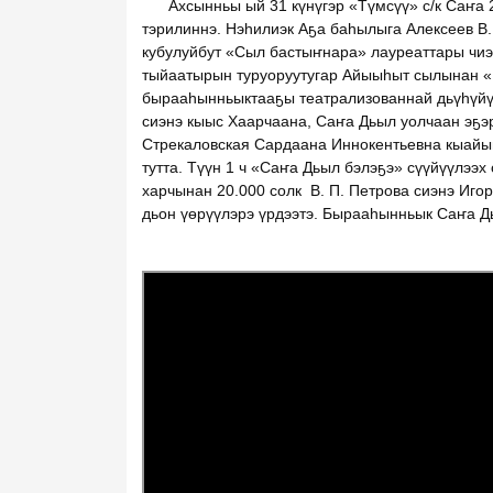
Ахсынньы ый 31 күнүгэр «Түмсүү» с/к Саҥа 
тэрилиннэ. Нэһилиэк Аҕа баһылыга Алексеев В.
кубулуйбут «Сыл бастыҥнара» лауреаттары чиэ
тыйаатырын туруоруутугар Айыыһыт сылынан «
бырааһынньыктааҕы театрализованнай дьүһүйү
сиэнэ кыыс Хаарчаана, Саҥа Дьыл уолчаан эҕэр
Стрекаловская Сардаана Иннокентьевна кыай
тутта. Түүн 1 ч «Саҥа Дьыл бэлэҕэ» сүүйүүлээх
харчынан 20.000 солк В. П. Петрова сиэнэ Игор
дьон үөрүүлэрэ үрдээтэ. Бырааһынньык Саҥа Дь