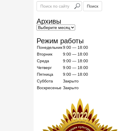
П
Поиск
о
и
Архивы
с
к
п
Режим работы
о
с
Понедельник
9:00 — 18:00
а
Вторник
9:00 — 18:00
й
Среда
9:00 — 18:00
т
Четверг
9:00 — 18:00
у
Пятница
9:00 — 18:00
Суббота
Закрыто
Воскресенье
Закрыто